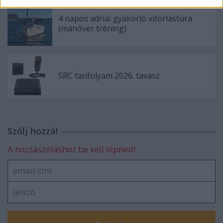
4 napos adriai gyakorló vitorlástúra
(manőver tréning)
SRC tanfolyam 2026. tavasz
Szólj hozzá!
A hozzászóláshoz be kell lépned!