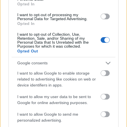
Opted In
I want to opt-out of processing my
Personal Data for Targeted Advertising.
Opted In
I want to opt-out of Collection, Use,
Retention, Sale, and/or Sharing of my
Personal Data that Is Unrelated with the
Purposes for which it was collected.
Opted Out
Google consents
I want to allow Google to enable storage
Margitszigetről indult és már a Duna-deltában jár
related to advertising like cookies on web or
Zsolt... hajrá és sok szerencsét!
device identifiers in apps.
Áron
/
Ocean Sailing SE
I want to allow my user data to be sent to
Google for online advertising purposes.
I want to allow Google to send me
personalized advertising.