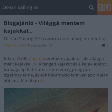
Ocean Sailing SE
Blogajánló - Világgá mentem
kajakkal...
Ocean Sailing SE (www.oceansailing.meder.hu)
Méder Áron
•
2016. szeptember 09.
0
Bihari Zsolt
blogját
szeretném ajánlani, aki világgá
ment kajakkal. :-) A tengeri kajakot és a kajaklapátot
is maga építette, ami szerintem egy nagyon
izgalmas téma, és sok információ fent van az oldalán
ebben a témában
itt
.