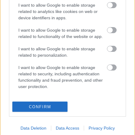
Címkék:
tengerikajak
Duna
Bihari Zsolt
I want to allow Google to enable storage
related to analytics like cookies on web or
device identifiers in apps.
I want to allow Google to enable storage
Ajánlott bejegyzések:
related to functionality of the website or app.
I want to allow Google to enable storage
'Átkelés az Adrián' gyakorló vitorlástúra 2
related to personalization.
hajóval (2. szint) / szept. 12-19.
I want to allow Google to enable storage
related to security, including authentication
functionality and fraud prevention, and other
SRC rádiós tanfolyam: 2026. szept. 7.
user protection.
(Vizsga időpont: szept. 9.).
CONFIRM
FR - UK - FR gyakorló vitorlástúra egy
versenyvitorlással
Data Deletion
Data Access
Privacy Policy